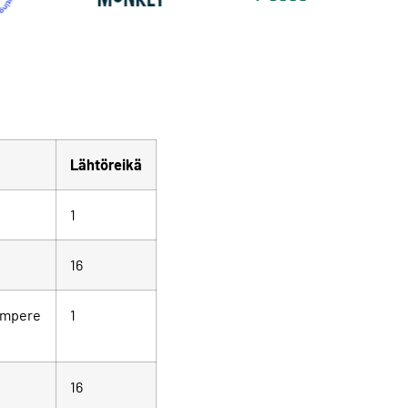
Lähtöreikä
1
16
ampere
1
16