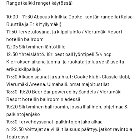
Range (kaikki ranget käytössä)
10:00 – 11:30 Abacus klinikka Cooke-kentän rangella (Kaisa
Ruuttila ja Erik Myllymäki)
11:50 Tervetulosanat ja kilpailuinfo / Vierumäki Resort
hotellin ballroom
12:05 Siirtyminen lähtötiille
12:30 Yhteislähtö, 18r. best ball lyöntipeli 3/4 hcp.
Kierroksen aikana juoma- ja ruokatarjoilua sekä useita
erikoiskilpailuja.
17:30 Alkaen saunat ja suihkut: Cooke klubi, Classic klubi,
Vierumäki Areena, Uimahalli, omat majoitustilat
18:30-19:20 Beer Bar powered by Sandels / Vierumäki
Resort hotellin ballroomin edessä
19:20 Siirtyminen ballroomin, jossa illallinen, ohjelmaa &
palkintojenjako
19:30 Tervehdyssanat, palkintojen jako alkaa
n. 22:30 Voittajat selvillä, tilaisuus päättyy, jatkot ravintola
Teatrossa