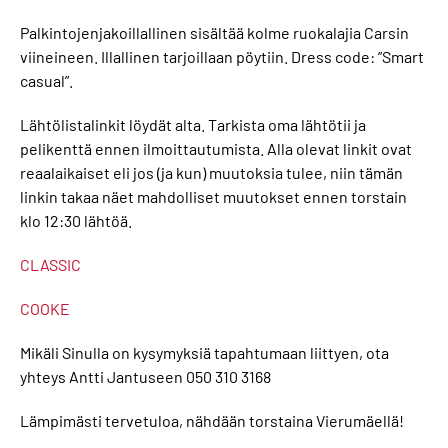
Palkintojenjakoillallinen sisältää kolme ruokalajia Carsin
viineineen. Illallinen tarjoillaan pöytiin. Dress code: ”Smart
casual”.
Lähtölistalinkit löydät alta. Tarkista oma lähtötii ja
pelikenttä ennen ilmoittautumista. Alla olevat linkit ovat
reaalaikaiset eli jos (ja kun) muutoksia tulee, niin tämän
linkin takaa näet mahdolliset muutokset ennen torstain
klo 12:30 lähtöä.
CLASSIC
COOKE
Mikäli Sinulla on kysymyksiä tapahtumaan liittyen, ota
yhteys Antti Jantuseen 050 310 3168
Lämpimästi tervetuloa, nähdään torstaina Vierumäellä!