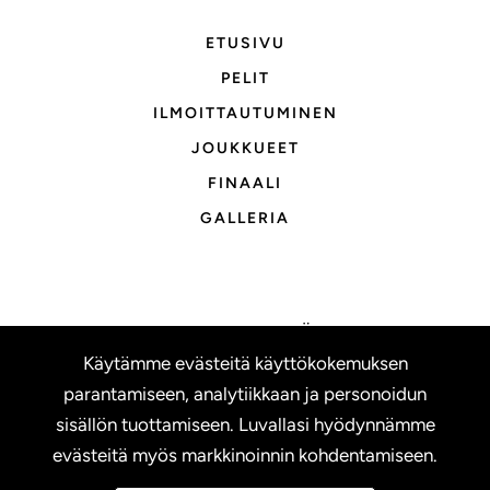
ETUSIVU
PELIT
ILMOITTAUTUMINEN
JOUKKUEET
FINAALI
GALLERIA
OTA YHTEYTTÄ
Käytämme evästeitä käyttökokemuksen
TIETOSUOJASELOSTE
parantamiseen, analytiikkaan ja personoidun
EVÄSTEASETUKSET
sisällön tuottamiseen. Luvallasi hyödynnämme
evästeitä myös markkinoinnin kohdentamiseen.