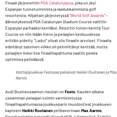
Finaali järjestettiin
PGA Catalunyassa
, joka on yksi
Espanjan tunnetuimmista ja laadukkaimmista golf
resorteista. Hiljattain järjestetyssä ”
World Golf Awards
” –
äänestyksessä PGA Catalunyan Stadium Course valittiin
Espanjan parhaaksi kentäksi. Resortin toinen kenttä Tour
Course on niin ikään hieno ja pelaajien keskuudessa
erittäin pidetty. ”Ladut” olivat siis finaalin arvoiset. Finaalia
edeltänyt sateinen viikko oli pehmittänyt kenttää, mutta
pelaajien iloksi itse finaalitapahtuma saatiin pelata
optimissa pelisäässä.
Voittajajoukkue Festossa pelasivat Heikki Ruotanen ja Max
Aarnio
Audi Businessaamun mestari on
Festo
. Kauden aikana
useamman pelaajan voimin varmistetussa
finaalitapahtumassa joukkueparin muodostivat joukkueen
kapteeni
Heikki
Ruotanen
pelikaverinaan
Max
Aarnio
.
Finaali pelattiin kaksipäiväisenä HCP –lyöntipelinä. Erittäin