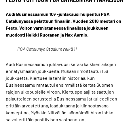
Audi Businessaamun 10v -juhlakausi huipentui PGA
Catalunyassa pelattuun finaaliin. Vuoden 2018 mestari on
Festo. Voiton varmistaneessa finaalissa joukkueen
muodosti Heikki Ruotanen ja Max Aarnio.
PGA Catalunya Stadium reikä 11
Audi Businessaamun juhlavuosi keräsi kaikkien aikojen
ennätysmäärän joukkueita. Mukaan ilmoittautui 156
joukkuetta. Kiertueella tehtiin historiaa, kun
Businessaamu rantautui ensimmäistä kertaa Suomen
rajojen ulkopuolelle Viroon. Kiertuepelaajilta saatujen
palautteiden perusteella Businessaamu jatkui edelleen
erittäin arvostettuna, laadukkaana ja kiinnostavana
konseptina. Myöskin Niitväljän isännöimät Viron lohkot
saivat erittäin positiivisen vastaanoton.