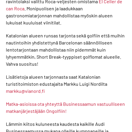
ravintolaksi valittu Roca-veljesten omistama
El Celler de
can Roca
. Monipuolisen ja laadukkaan
gastronomiatarjonnan mahdollistaa myöskin alueen
lukuisat kuuluisat viinitilat.
Katalonian alueen runsas tarjonta sekä golfiin että muihin
nautintoihin yhdistettynä Barcelonan säännölliseen
lentotarjontaan mahdollistaa niin pidemmät kuin
lyhyemmätkin, Short Break-tyyppiset golflomat alueelle.
Vahva suositus!
Lisätietoja alueen tarjonnasta saat Katalonian
turistitoimiston edustajalta Markku Luigi Nordilta
markku@vianord.fi
Matka-asioissa ota yhteyttä Businessaamun vastuulliseen
matkanjärjestäjään Ongolfiin!
Lämmin kiitos kuluneesta kaudesta kaikille Audi
Businessaamussa mukana olleille kumppaneille ja