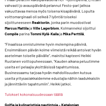
vahvasti jo avauspäivänä pelannut Festo-pari jatkoa
vakuuttavaa menoa myös toisena kisapäivänä. Lopulta
voittomarginaali oli selkeä 7 lyöntiä toiseksi
sijoittuneeseen
Reaktoriin
, jonka parin muodostivat
Marcus
Mattila
ja
Ville
Lagerblom
. Kolmanneksi sijoittui
Compile
parina
Tommi
Kylä
–
Kaila
ja
Mika
Perttilä
.
”Finaalissa onnistuimme hyvin molempina päivinä.
Ensimmäisen päivän kolme viimeistä reikää antoivat hyvän
asetelman toiselle päivälle”, mainitsi kapteeni Heikki
Ruotanen voittopuheessaan. ”Kauden aikana peluutimme
useita eri pelaajia yksittäisissä tapahtumissa.
Businessaamu tarjoaa hyvän mahdollisuuden kutsua
useita yritysasiakkaidemme edustajia näihin laadukkaisiin
ja jännittäviin tapahtumiin”, Heikki jatkoi.
Tulokset kokonaisuudessaan täällä
Golfia ja kulinaristisia nautintoja – Katalonian