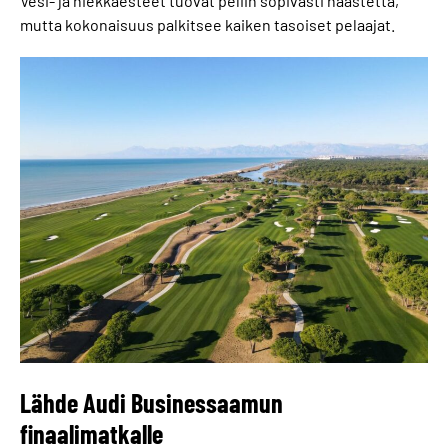
Vesi- ja hiekkaesteet tuovat peliin sopivasti haastetta,
mutta kokonaisuus palkitsee kaiken tasoiset pelaajat.
Lähde Audi Businessaamun
finaalimatkalle