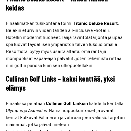
keidas
Finaalimatkan tukikohtana toimii
Titanic Deluxe Resort
,
Belekin eturivin viiden tähden all-inclusive -hotelli.
Hotellin modernit huoneet, laaja ravintolatarjonta ja upea
spa luovat täydellisen ympäristön talven luksuslomalle.
Resortista löytyy myös useita altaita, oma ranta ja
monipuoliset vapaa-ajan palvelut, joten tekemistä riittää
niin golfin parissa kuin sen ulkopuolellakin.
Cullinan Golf Links – kaksi kenttää, yksi
elämys
Finaalissa pelataan
Cullinan Golf Linksin
kahdella kentällä,
Olympos
ja
Aspendos
. Nämä huippukuntoiset ja avarat
kentät kulkevat Välimeren ja vehreän joen välissä, tarjoten
maisemat, jotka jäävät mieleen.