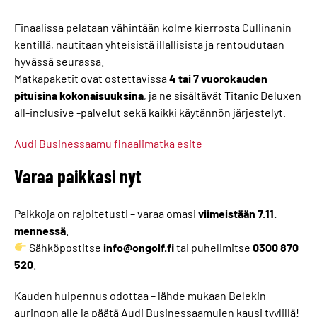
Finaalissa pelataan vähintään kolme kierrosta Cullinanin
kentillä, nautitaan yhteisistä illallisista ja rentoudutaan
hyvässä seurassa.
Matkapaketit ovat ostettavissa
4 tai 7 vuorokauden
pituisina kokonaisuuksina
, ja ne sisältävät Titanic Deluxen
all-inclusive -palvelut sekä kaikki käytännön järjestelyt.
Audi Businessaamu finaalimatka esite
Varaa paikkasi nyt
Paikkoja on rajoitetusti – varaa omasi
viimeistään 7.11.
mennessä
.
Sähköpostitse
info@ongolf.fi
tai puhelimitse
0300 870
520
.
Kauden huipennus odottaa – lähde mukaan Belekin
auringon alle ja päätä Audi Businessaamujen kausi tyylillä!