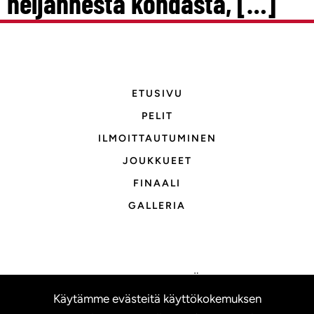
neljännestä kohdasta, […]
ETUSIVU
PELIT
ILMOITTAUTUMINEN
JOUKKUEET
FINAALI
GALLERIA
OTA YHTEYTTÄ
Käytämme evästeitä käyttökokemuksen
TIETOSUOJASELOSTE