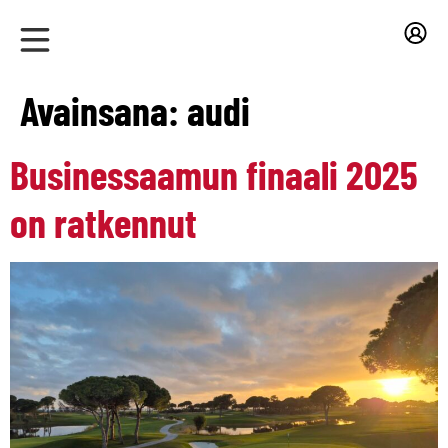
Avainsana:
audi
Businessaamun finaali 2025
on ratkennut