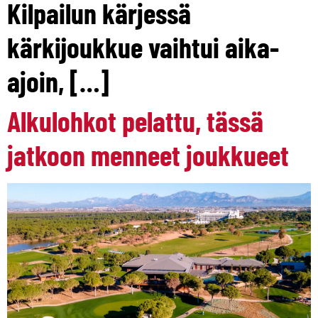
Kilpailun kärjessä
kärkijoukkue vaihtui aika-
ajoin, […]
Alkulohkot pelattu, tässä
jatkoon menneet joukkueet