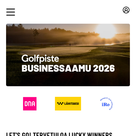
LET’S GO! TERVETULOA LUCKY WINNERS