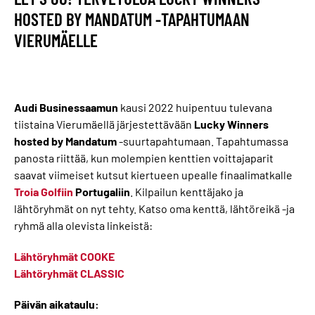
HOSTED BY MANDATUM -TAPAHTUMAAN
VIERUMÄELLE
Audi Businessaamun
kausi 2022 huipentuu tulevana
tiistaina Vierumäellä järjestettävään
Lucky Winners
hosted by Mandatum
-suurtapahtumaan. Tapahtumassa
panosta riittää, kun molempien kenttien voittajaparit
saavat viimeiset kutsut kiertueen upealle finaalimatkalle
Troia Golfiin
Portugaliin
. Kilpailun kenttäjako ja
lähtöryhmät on nyt tehty. Katso oma kenttä, lähtöreikä -ja
ryhmä alla olevista linkeistä:
Lähtöryhmät COOKE
Lähtöryhmät CLASSIC
Päivän aikataulu: