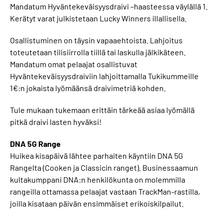
Mandatum Hyväntekeväisyysdraivi –haasteessa väylällä 1.
Kerätyt varat julkistetaan Lucky Winners illallisella.
Osallistuminen on täysin vapaaehtoista. Lahjoitus
toteutetaan tilisiirrolla tiillä tai laskulla jälkikäteen.
Mandatum omat pelaajat osallistuvat
Hyväntekeväisyysdraiviin lahjoittamalla Tukikummeille
1€:n jokaista lyömäänsä draivimetriä kohden.
Tule mukaan tukemaan erittäin tärkeää asiaa lyömällä
pitkä draivi lasten hyväksi!
DNA 5G Range
Huikea kisapäivä lähtee parhaiten käyntiin DNA 5G
Rangelta (Cooken ja Classicin ranget). Businessaamun
kultakumppani DNA:n henkilökunta on molemmilla
rangeilla ottamassa pelaajat vastaan TrackMan-rastilla,
joilla kisataan päivän ensimmäiset erikoiskilpailut.