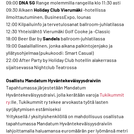
09:00
DNA 5G
Range molemmilla rangeilla klo 11:30 asti
09:30 Alkaen
Holiday Club Vierumäki
-hotellissa
ilmoittautuminen, BusinessExpo, lounas
12:00 Kilpailuinfo ja tervetulosanat ballroom-juhlatilassa
12:30 Yhteislähtö Vierumäki Golf Cooke ja -Classic
18:00 Beer Bar by
Sandels
ballroom-juhlatilassa
19:00 Gaalaillallinen, jonka aikana palkintojenjako ja
yllätysohjelmaa (pukukoodi: Smart Casual)
22:00 After Party by Holiday Club hotellin alakerrassa
sijaitsevassa Nightclub Teatrossa
Osallistu Mandatum Hyväntekeväisyysdraiviin
Tapahtumassa järjestetään Mandatum
Hyväntekeväisyysdraivi, jolla kerätään varoja
Tukikummit
ry
:lle. Tukikummit ry tekee arvokasta työtä lasten
syrjäytymisen estämiseksi
Yrityksellä / yksityishenkilöllä on mahdollisuus osallistua
tapahtumassa Mandatum Hyväntekeväisyysdraiviin
lahjoittamalla haluamansa euromäärän per lyömänsä metri