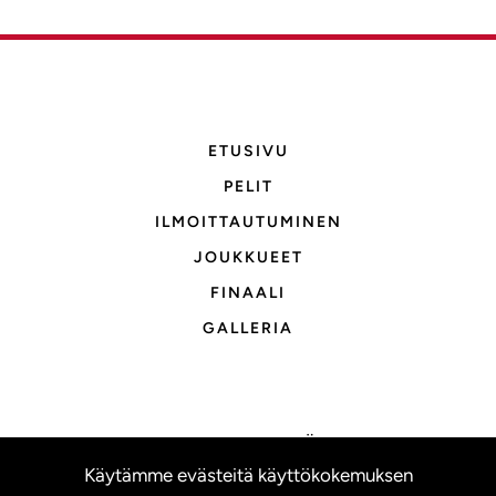
ETUSIVU
PELIT
ILMOITTAUTUMINEN
JOUKKUEET
FINAALI
GALLERIA
OTA YHTEYTTÄ
Käytämme evästeitä käyttökokemuksen
TIETOSUOJASELOSTE